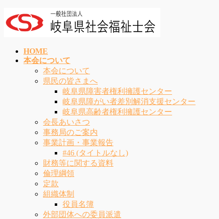
コ
ナ
ン
ビ
テ
ゲ
ン
ー
HOME
ツ
シ
本会について
へ
ョ
本会について
ス
ン
県民の皆さまへ
キ
に
岐阜県障害者権利擁護センター
ッ
移
岐阜県障がい者差別解消支援センター
プ
動
岐阜県高齢者権利擁護センター
会長あいさつ
事務局のご案内
事業計画・事業報告
#46 (タイトルなし)
財務等に関する資料
倫理綱領
定款
組織体制
役員名簿
外部団体への委員派遣