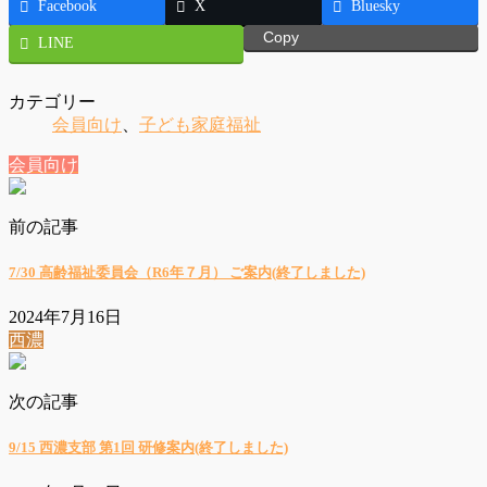
Facebook
X
Bluesky
Copy
LINE
カテゴリー
会員向け
、
子ども家庭福祉
会員向け
前の記事
7/30 高齢福祉委員会（R6年７月） ご案内(終了しました)
2024年7月16日
西濃
次の記事
9/15 西濃支部 第1回 研修案内(終了しました)