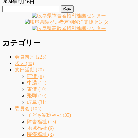
2024年7月16日
検
索:
カテゴリー
会員向け (223)
求人 (40)
支部活動 (70)
西濃 (8)
中濃 (12)
東濃 (10)
飛騨 (10)
岐阜 (31)
委員会 (105)
子ども家庭福祉 (35)
障害福祉 (13)
地域福祉 (6)
医療福祉 (3)