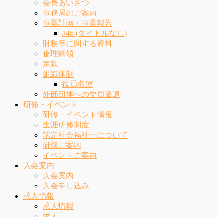
会長あいさつ
事務局のご案内
事業計画・事業報告
#46 (タイトルなし)
財務等に関する資料
倫理綱領
定款
組織体制
役員名簿
外部団体への委員派遣
研修・イベント
研修・イベント情報
生涯研修制度
認定社会福祉士について
研修ご案内
イベントご案内
入会案内
入会案内
入会申し込み
求人情報
求人情報
求人