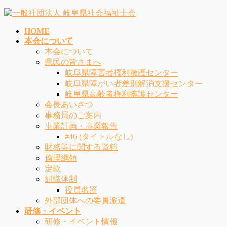
コ
ナ
ン
ビ
HOME
テ
ゲ
本会について
ン
ー
本会について
ツ
シ
県民の皆さまへ
へ
ョ
岐阜県障害者権利擁護センター
ス
ン
岐阜県障がい者差別解消支援センター
キ
に
岐阜県高齢者権利擁護センター
ッ
移
会長あいさつ
プ
動
事務局のご案内
事業計画・事業報告
#46 (タイトルなし)
財務等に関する資料
倫理綱領
定款
組織体制
役員名簿
外部団体への委員派遣
研修・イベント
研修・イベント情報