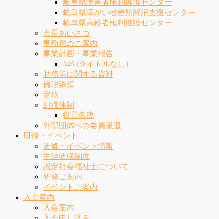
岐阜県障害者権利擁護センター
岐阜県障がい者差別解消支援センター
岐阜県高齢者権利擁護センター
会長あいさつ
事務局のご案内
事業計画・事業報告
#46 (タイトルなし)
財務等に関する資料
倫理綱領
定款
組織体制
役員名簿
外部団体への委員派遣
研修・イベント
研修・イベント情報
生涯研修制度
認定社会福祉士について
研修ご案内
イベントご案内
入会案内
入会案内
入会申し込み