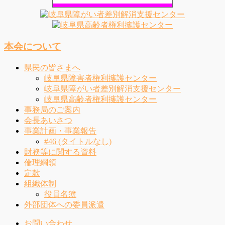
本会について
県民の皆さまへ
岐阜県障害者権利擁護センター
岐阜県障がい者差別解消支援センター
岐阜県高齢者権利擁護センター
事務局のご案内
会長あいさつ
事業計画・事業報告
#46 (タイトルなし)
財務等に関する資料
倫理綱領
定款
組織体制
役員名簿
外部団体への委員派遣
お問い合わせ