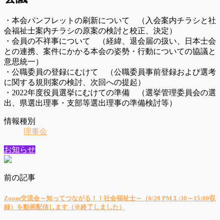
・本会パンフレットの刷新について （入会案内チラシと社
会福祉士案内チラシの原案の検討と校正、決定）
・会員の不祥事について （経緯、退会届の扱い、日本士会
との連携、案件にかかる本会の姿勢・行動についての協議と
意思統一）
・公職委員の登録にむけて （公職委員事前登録および選考
に関する規則案の検討、次回への提起）
・2022年度役員選挙にむけての準備 （選挙管理委員会の選
出、県選出理事・支部等選出理事の準備検討等）
情報種別
理事会
お知らせ
前の記事
Zoom交流会～知ってつながる！！社会福祉士～（6/20 PM１:30～15:00収
録）を動画配信します（※終了しました）