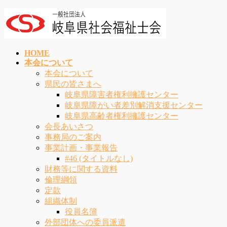
コ
ナ
ン
ビ
テ
ゲ
ン
ー
HOME
ツ
シ
本会について
へ
ョ
本会について
ス
ン
県民の皆さまへ
キ
に
岐阜県障害者権利擁護センター
ッ
移
岐阜県障がい者差別解消支援センター
プ
動
岐阜県高齢者権利擁護センター
会長あいさつ
事務局のご案内
事業計画・事業報告
#46 (タイトルなし)
財務等に関する資料
倫理綱領
定款
組織体制
役員名簿
外部団体への委員派遣