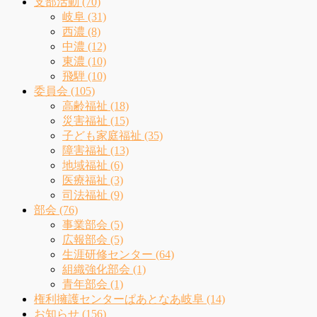
支部活動 (70)
岐阜 (31)
西濃 (8)
中濃 (12)
東濃 (10)
飛騨 (10)
委員会 (105)
高齢福祉 (18)
災害福祉 (15)
子ども家庭福祉 (35)
障害福祉 (13)
地域福祉 (6)
医療福祉 (3)
司法福祉 (9)
部会 (76)
事業部会 (5)
広報部会 (5)
生涯研修センター (64)
組織強化部会 (1)
青年部会 (1)
権利擁護センターぱあとなあ岐阜 (14)
お知らせ (156)