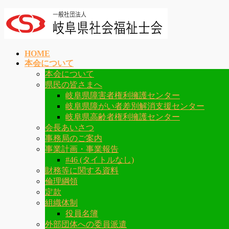
コ
ナ
ン
ビ
テ
ゲ
ン
ー
HOME
ツ
シ
本会について
へ
ョ
本会について
ス
ン
県民の皆さまへ
キ
に
岐阜県障害者権利擁護センター
ッ
移
岐阜県障がい者差別解消支援センター
プ
動
岐阜県高齢者権利擁護センター
会長あいさつ
事務局のご案内
事業計画・事業報告
#46 (タイトルなし)
財務等に関する資料
倫理綱領
定款
組織体制
役員名簿
外部団体への委員派遣