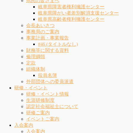
県民の皆さまへ
岐阜県障害者権利擁護センター
岐阜県障がい者差別解消支援センター
岐阜県高齢者権利擁護センター
会長あいさつ
事務局のご案内
事業計画・事業報告
#46 (タイトルなし)
財務等に関する資料
倫理綱領
定款
組織体制
役員名簿
外部団体への委員派遣
研修・イベント
研修・イベント情報
生涯研修制度
認定社会福祉士について
研修ご案内
イベントご案内
入会案内
入会案内