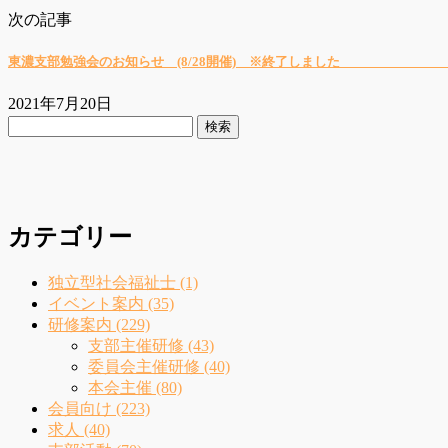
次の記事
東濃支部勉強会のお知らせ (8/28開催) ※終了しました 
2021年7月20日
検
索:
カテゴリー
独立型社会福祉士 (1)
イベント案内 (35)
研修案内 (229)
支部主催研修 (43)
委員会主催研修 (40)
本会主催 (80)
会員向け (223)
求人 (40)