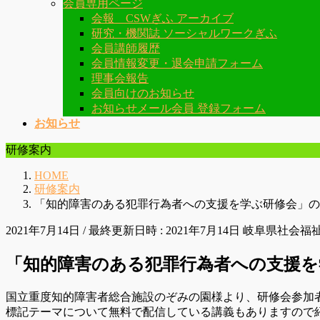
会員専用ページ
会報 CSWぎふ アーカイブ
研究・機関誌 ソーシャルワークぎふ
会員講師履歴
会員情報変更・退会申請フォーム
理事会報告
会員向けのお知らせ
お知らせメール会員 登録フォーム
お知らせ
研修案内
HOME
研修案内
「知的障害のある犯罪行為者への支援を学ぶ研修会」の
2021年7月14日
/ 最終更新日時 :
2021年7月14日
岐阜県社会福
「知的障害のある犯罪行為者への支援を
国立重度知的障害者総合施設のぞみの園様より、研修会参加
標記テーマについて無料で配信している講義もありますので