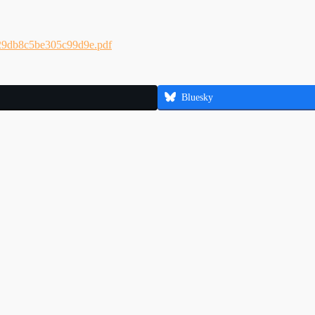
6329db8c5be305c99d9e.pdf
Bluesky