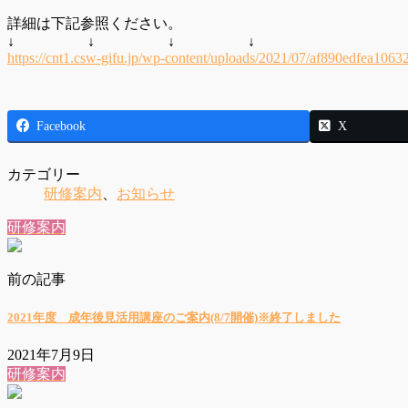
詳細は下記参照ください。
↓ ↓ ↓ ↓
https://cnt1.csw-gifu.jp/wp-content/uploads/2021/07/af890edfea10
Facebook
X
カテゴリー
研修案内
、
お知らせ
研修案内
前の記事
2021年度 成年後見活用講座のご案内(8/7開催)※終了しました
2021年7月9日
研修案内