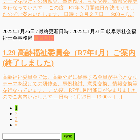
テーマを設けての研修会、事例検討、意見交換、情報交換等
を行なっています。 この度、R7年３月開催日が決まりまし
たのでご案内いたします。 日時：３月２７日 19:00～ […]
2025年1月26日
/ 最終更新日時 :
2025年1月31日
岐阜県社会福
祉士会事務局
会員向け
1.29 高齢福祉委員会（R7年1月）ご案内
(終了しました)
高齢福祉委員会では、高齢分野に従事する会員が中心となり
テーマを設けての研修会、事例検討、意見交換、情報交換等
を行なっています。 この度、R7年1月開催日が決まりました
のでご案内いたします。 日時：1月29日 19:00～ […]
固
1
投
固
2
定
稿
固
3
定
ペ
»
定
ペ
ー
の
ペ
ー
ジ
検
ペ
ー
ジ