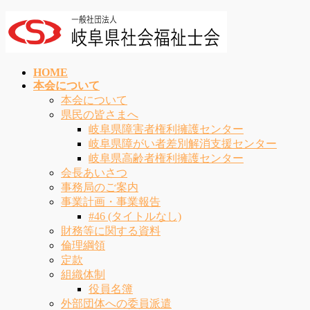
コ
ナ
ン
ビ
テ
ゲ
ン
ー
HOME
ツ
シ
本会について
へ
ョ
本会について
ス
ン
県民の皆さまへ
キ
に
岐阜県障害者権利擁護センター
ッ
移
岐阜県障がい者差別解消支援センター
プ
動
岐阜県高齢者権利擁護センター
会長あいさつ
事務局のご案内
事業計画・事業報告
#46 (タイトルなし)
財務等に関する資料
倫理綱領
定款
組織体制
役員名簿
外部団体への委員派遣