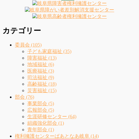
索:
ジ
ー
ジ
送
カテゴリー
り
委員会 (105)
子ども家庭福祉 (35)
障害福祉 (13)
地域福祉 (6)
医療福祉 (3)
司法福祉 (9)
高齢福祉 (18)
災害福祉 (15)
部会 (76)
事業部会 (5)
広報部会 (5)
生涯研修センター (64)
組織強化部会 (1)
青年部会 (1)
権利擁護センターぱあとなあ岐阜 (14)