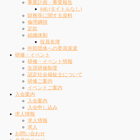
事業計画・事業報告
#46 (タイトルなし)
財務等に関する資料
倫理綱領
定款
組織体制
役員名簿
外部団体への委員派遣
研修・イベント
研修・イベント情報
生涯研修制度
認定社会福祉士について
研修ご案内
イベントご案内
入会案内
入会案内
入会申し込み
求人情報
求人情報
求人
お問い合わせ