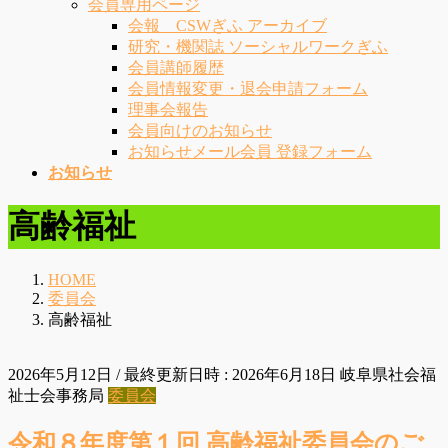
会員専用ページ
会報 CSWぎふ アーカイブ
研究・機関誌 ソーシャルワークぎふ
会員講師履歴
会員情報変更・退会申請フォーム
理事会報告
会員向けのお知らせ
お知らせメール会員 登録フォーム
お知らせ
高齢福祉
HOME
委員会
高齢福祉
2026年5月12日
/ 最終更新日時 :
2026年6月18日
岐阜県社会福
祉士会事務局
委員会
令和８年度第１回 高齢福祉委員会のご