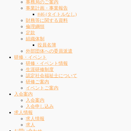
事務局のご案内
事業計画・事業報告
#46 (タイトルなし)
財務等に関する資料
倫理綱領
定款
組織体制
役員名簿
外部団体への委員派遣
研修・イベント
研修・イベント情報
生涯研修制度
認定社会福祉士について
研修ご案内
イベントご案内
入会案内
入会案内
入会申し込み
求人情報
求人情報
求人
お問い合わせ