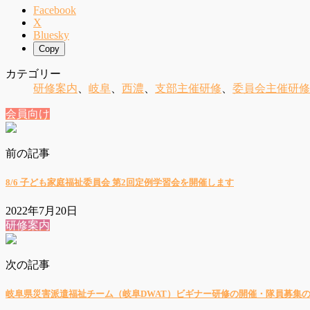
Facebook
X
Bluesky
Copy
カテゴリー
研修案内
、
岐阜
、
西濃
、
支部主催研修
、
委員会主催研修
会員向け
前の記事
8/6 子ども家庭福祉委員会 第2回定例学習会を開催します
2022年7月20日
研修案内
次の記事
岐阜県災害派遣福祉チーム（岐阜DWAT）ビギナー研修の開催・隊員募集