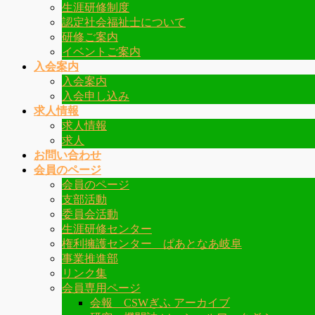
生涯研修制度
認定社会福祉士について
研修ご案内
イベントご案内
入会案内
入会案内
入会申し込み
求人情報
求人情報
求人
お問い合わせ
会員のページ
会員のページ
支部活動
委員会活動
生涯研修センター
権利擁護センター ぱあとなあ岐阜
事業推進部
リンク集
会員専用ページ
会報 CSWぎふ アーカイブ