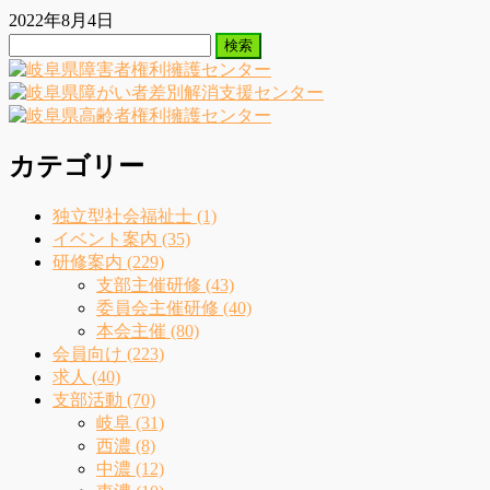
2022年8月4日
検
索:
カテゴリー
独立型社会福祉士 (1)
イベント案内 (35)
研修案内 (229)
支部主催研修 (43)
委員会主催研修 (40)
本会主催 (80)
会員向け (223)
求人 (40)
支部活動 (70)
岐阜 (31)
西濃 (8)
中濃 (12)