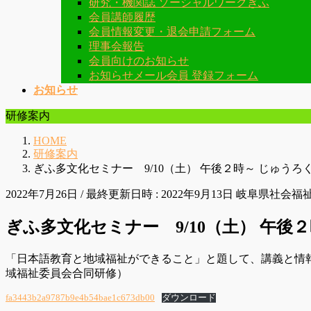
研究・機関誌 ソーシャルワークぎふ
会員講師履歴
会員情報変更・退会申請フォーム
理事会報告
会員向けのお知らせ
お知らせメール会員 登録フォーム
お知らせ
研修案内
HOME
研修案内
ぎふ多文化セミナー 9/10（土） 午後２時～ じゅう
2022年7月26日
/ 最終更新日時 :
2022年9月13日
岐阜県社会福
ぎふ多文化セミナー 9/10（土） 午
「日本語教育と地域福祉ができること」と題して、講義と情
域福祉委員会合同研修）
fa3443b2a9787b9e4b54bae1c673db00
ダウンロード