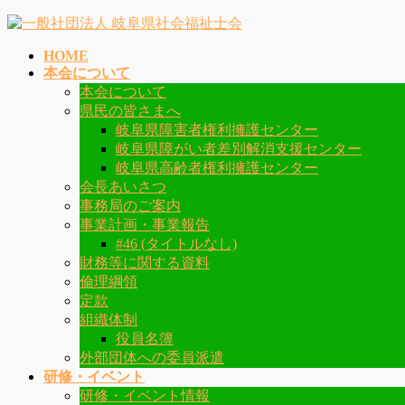
コ
ナ
ン
ビ
HOME
テ
ゲ
本会について
ン
ー
本会について
ツ
シ
県民の皆さまへ
へ
ョ
岐阜県障害者権利擁護センター
ス
ン
岐阜県障がい者差別解消支援センター
キ
に
岐阜県高齢者権利擁護センター
ッ
移
会長あいさつ
プ
動
事務局のご案内
事業計画・事業報告
#46 (タイトルなし)
財務等に関する資料
倫理綱領
定款
組織体制
役員名簿
外部団体への委員派遣
研修・イベント
研修・イベント情報