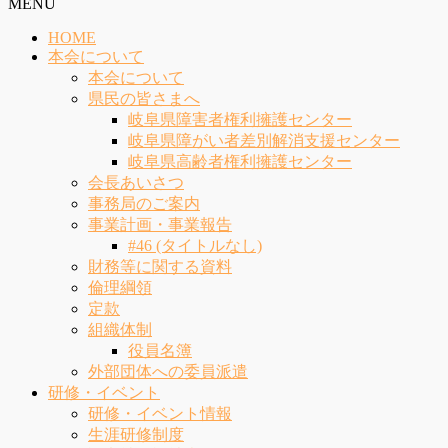
MENU
HOME
本会について
本会について
県民の皆さまへ
岐阜県障害者権利擁護センター
岐阜県障がい者差別解消支援センター
岐阜県高齢者権利擁護センター
会長あいさつ
事務局のご案内
事業計画・事業報告
#46 (タイトルなし)
財務等に関する資料
倫理綱領
定款
組織体制
役員名簿
外部団体への委員派遣
研修・イベント
研修・イベント情報
生涯研修制度