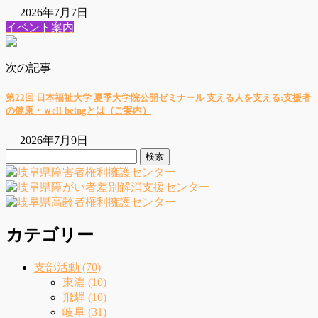
2026年7月7日
イベント案内
次の記事
第22回 日本福祉大学 夏季大学院公開ゼミナール 支える人を支える:支援者
の健康・ｗell-beingとは（ご案内）
2026年7月9日
検
索:
カテゴリー
支部活動 (70)
東濃 (10)
飛騨 (10)
岐阜 (31)