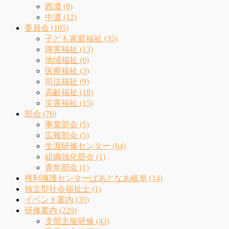
西濃 (8)
中濃 (12)
委員会 (105)
子ども家庭福祉 (35)
障害福祉 (13)
地域福祉 (6)
医療福祉 (3)
司法福祉 (9)
高齢福祉 (18)
災害福祉 (15)
部会 (76)
事業部会 (5)
広報部会 (5)
生涯研修センター (64)
組織強化部会 (1)
青年部会 (1)
権利擁護センターぱあとなあ岐阜 (14)
独立型社会福祉士 (1)
イベント案内 (35)
研修案内 (229)
支部主催研修 (43)