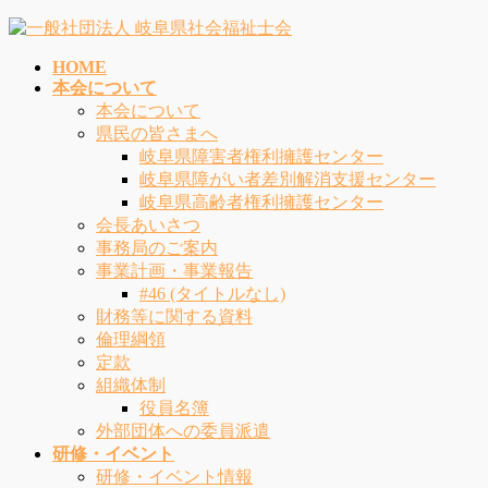
コ
ナ
ン
ビ
HOME
テ
ゲ
本会について
ン
ー
本会について
ツ
シ
県民の皆さまへ
へ
ョ
岐阜県障害者権利擁護センター
ス
ン
岐阜県障がい者差別解消支援センター
キ
に
岐阜県高齢者権利擁護センター
ッ
移
会長あいさつ
プ
動
事務局のご案内
事業計画・事業報告
#46 (タイトルなし)
財務等に関する資料
倫理綱領
定款
組織体制
役員名簿
外部団体への委員派遣
研修・イベント
研修・イベント情報