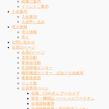
研修ご案内
イベントご案内
入会案内
入会案内
入会申し込み
求人情報
求人情報
求人
お問い合わせ
会員のページ
会員のページ
支部活動
委員会活動
生涯研修センター
権利擁護センター ぱあとなあ岐阜
事業推進部
リンク集
会員専用ページ
会報 CSWぎふ アーカイブ
研究・機関誌 ソーシャルワークぎふ
会員講師履歴
会員情報変更・退会申請フォーム