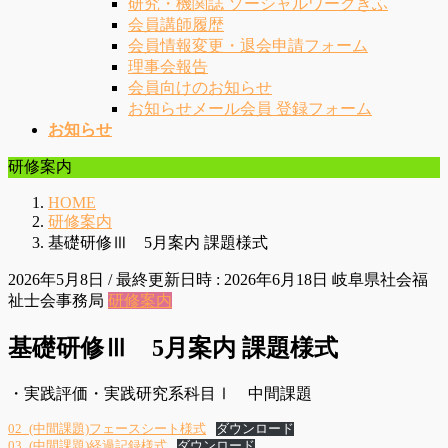
研究・機関誌 ソーシャルワークぎふ
会員講師履歴
会員情報変更・退会申請フォーム
理事会報告
会員向けのお知らせ
お知らせメール会員 登録フォーム
お知らせ
研修案内
HOME
研修案内
基礎研修Ⅲ 5月案内 課題様式
2026年5月8日
/ 最終更新日時 :
2026年6月18日
岐阜県社会福
祉士会事務局
研修案内
基礎研修Ⅲ 5月案内 課題様式
・実践評価・実践研究系科目Ⅰ 中間課題
02_(中間課題)フェースシート様式
ダウンロード
03_(中間課題)経過記録様式
ダウンロード