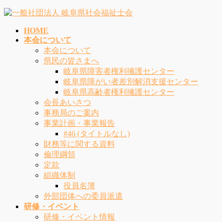
コ
ナ
ン
ビ
HOME
テ
ゲ
本会について
ン
ー
本会について
ツ
シ
県民の皆さまへ
へ
ョ
岐阜県障害者権利擁護センター
ス
ン
岐阜県障がい者差別解消支援センター
キ
に
岐阜県高齢者権利擁護センター
ッ
移
会長あいさつ
プ
動
事務局のご案内
事業計画・事業報告
#46 (タイトルなし)
財務等に関する資料
倫理綱領
定款
組織体制
役員名簿
外部団体への委員派遣
研修・イベント
研修・イベント情報