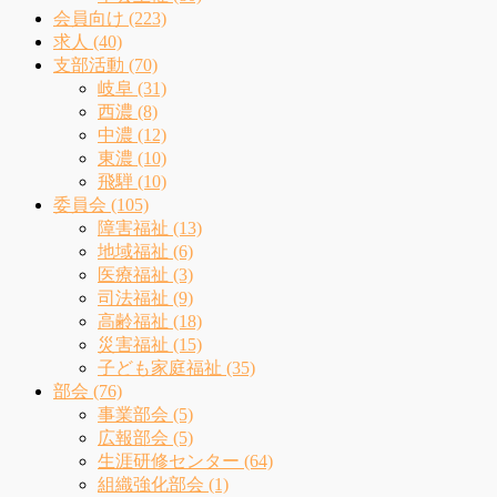
会員向け (223)
求人 (40)
支部活動 (70)
岐阜 (31)
西濃 (8)
中濃 (12)
東濃 (10)
飛騨 (10)
委員会 (105)
障害福祉 (13)
地域福祉 (6)
医療福祉 (3)
司法福祉 (9)
高齢福祉 (18)
災害福祉 (15)
子ども家庭福祉 (35)
部会 (76)
事業部会 (5)
広報部会 (5)
生涯研修センター (64)
組織強化部会 (1)