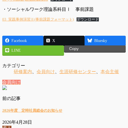
・ソーシャルワーク理論系科目Ⅰ 事前課題
03_実践事例演習Ⅱ(事前課題フォーマット)
ダウンロード
Facebook
X
Bluesky
Copy
LINE
カテゴリー
研修案内
、
会員向け
、
生涯研修センター
、
本会主催
会員向け
前の記事
2026年度 定時社員総会のお知らせ
2026年4月28日