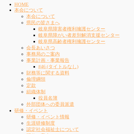
HOME
本会について
本会について
県民の皆さまへ
岐阜県障害者権利擁護センター
岐阜県障がい者差別解消支援センター
岐阜県高齢者権利擁護センター
会長あいさつ
事務局のご案内
事業計画・事業報告
#46 (タイトルなし)
財務等に関する資料
倫理綱領
定款
組織体制
役員名簿
外部団体への委員派遣
研修・イベント
研修・イベント情報
生涯研修制度
認定社会福祉士について