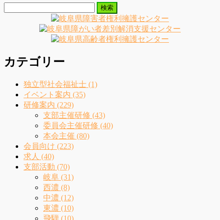
検
索:
カテゴリー
独立型社会福祉士 (1)
イベント案内 (35)
研修案内 (229)
支部主催研修 (43)
委員会主催研修 (40)
本会主催 (80)
会員向け (223)
求人 (40)
支部活動 (70)
岐阜 (31)
西濃 (8)
中濃 (12)
東濃 (10)
飛騨 (10)