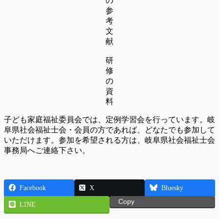
の
参
考
文
献
研
修
の
資
料
子ども家庭福祉委員会では、定例学習会を行っています。岐
阜県社会福祉士会・会員の方であれば、どなたでも参加して
いただけます。参加を希望される方は、岐阜県社会福祉士会
事務局へご連絡下さい。
Facebook
X
Bluesky
Copy
LINE