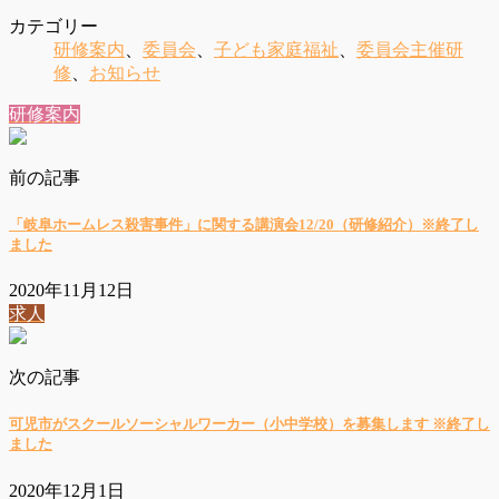
カテゴリー
研修案内
、
委員会
、
子ども家庭福祉
、
委員会主催研
修
、
お知らせ
研修案内
前の記事
「岐阜ホームレス殺害事件」に関する講演会12/20（研修紹介）※終了し
ました
2020年11月12日
求人
次の記事
可児市がスクールソーシャルワーカー（小中学校）を募集します ※終了し
ました
2020年12月1日