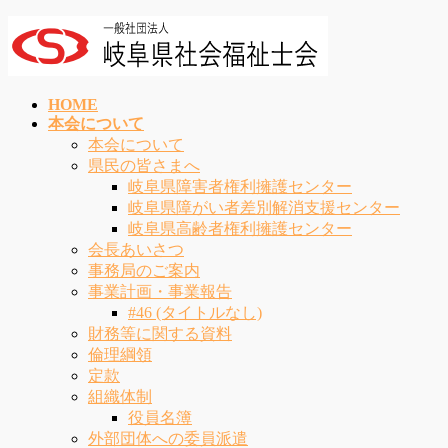
コ
ナ
ン
ビ
テ
ゲ
ン
ー
HOME
ツ
シ
本会について
へ
ョ
本会について
ス
ン
県民の皆さまへ
キ
に
岐阜県障害者権利擁護センター
ッ
移
岐阜県障がい者差別解消支援センター
プ
動
岐阜県高齢者権利擁護センター
会長あいさつ
事務局のご案内
事業計画・事業報告
#46 (タイトルなし)
財務等に関する資料
倫理綱領
定款
組織体制
役員名簿
外部団体への委員派遣