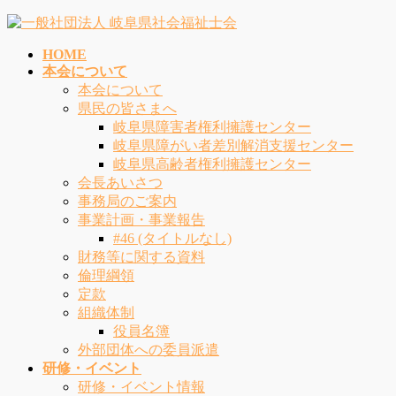
コ
ナ
ン
ビ
HOME
テ
ゲ
本会について
ン
ー
本会について
ツ
シ
県民の皆さまへ
へ
ョ
岐阜県障害者権利擁護センター
ス
ン
岐阜県障がい者差別解消支援センター
キ
に
岐阜県高齢者権利擁護センター
ッ
移
会長あいさつ
プ
動
事務局のご案内
事業計画・事業報告
#46 (タイトルなし)
財務等に関する資料
倫理綱領
定款
組織体制
役員名簿
外部団体への委員派遣
研修・イベント
研修・イベント情報