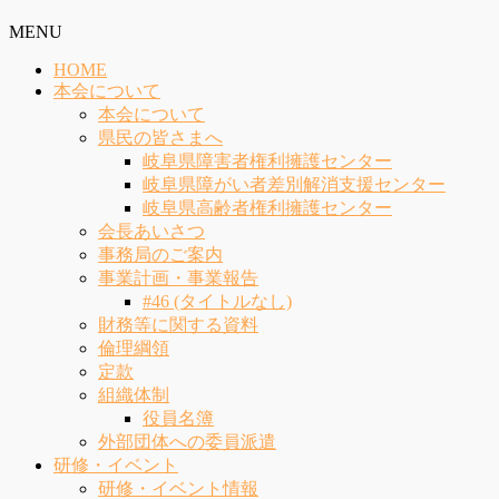
MENU
HOME
本会について
本会について
県民の皆さまへ
岐阜県障害者権利擁護センター
岐阜県障がい者差別解消支援センター
岐阜県高齢者権利擁護センター
会長あいさつ
事務局のご案内
事業計画・事業報告
#46 (タイトルなし)
財務等に関する資料
倫理綱領
定款
組織体制
役員名簿
外部団体への委員派遣
研修・イベント
研修・イベント情報