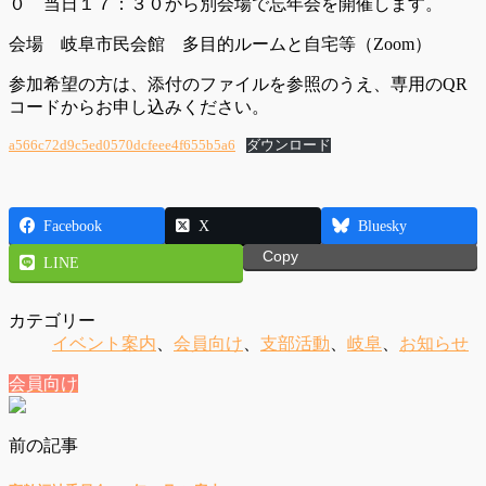
０ 当日１７：３０から別会場で忘年会を開催します。
会場 岐阜市民会館 多目的ルームと自宅等（Zoom）
参加希望の方は、添付のファイルを参照のうえ、専用のQR
コードからお申し込みください。
a566c72d9c5ed0570dcfeee4f655b5a6
ダウンロード
Facebook
X
Bluesky
Copy
LINE
カテゴリー
イベント案内
、
会員向け
、
支部活動
、
岐阜
、
お知らせ
会員向け
前の記事