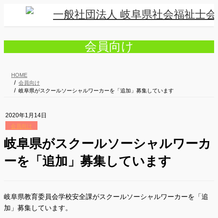
コ
ナ
ン
ビ
テ
ゲ
ン
ー
ツ
シ
会員向け
へ
ョ
ス
ン
キ
に
HOME
ッ
移
会員向け
プ
動
岐阜県がスクールソーシャルワーカーを「追加」募集しています
2020年1月14日
会員向け
岐阜県がスクールソーシャルワーカ
ーを「追加」募集しています
岐阜県教育委員会学校安全課がスクールソーシャルワーカーを「追
加」募集しています。