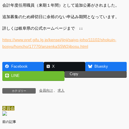
会計年度任用職員（来期１年間）として追加公募がされました。
追加募集のため締切日に余裕のない申込み期間となっています。
詳しくは岐阜県の公式ホームページまで ↓↓
https://www.pref.gifu.lg.jp/kensei/jinji/saiyo-joho/11102/shokuin-
bosyu/honcho/17770/anzenkaSSW2jibosu.html
Facebook
X
Bluesky
Copy
LINE
会員向け
、
求人
カテゴリー
委員会
前の記事