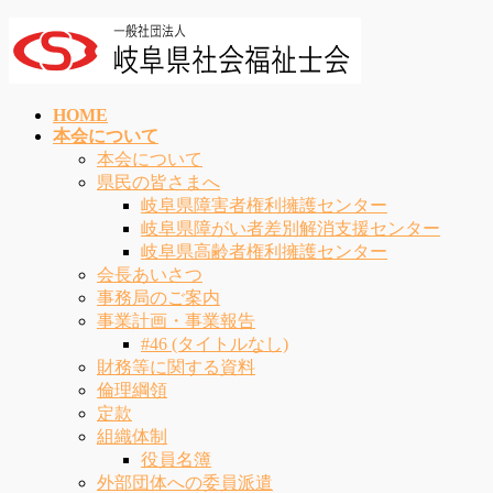
コ
ナ
ン
ビ
テ
ゲ
ン
ー
HOME
ツ
シ
本会について
へ
ョ
本会について
ス
ン
県民の皆さまへ
キ
に
岐阜県障害者権利擁護センター
ッ
移
岐阜県障がい者差別解消支援センター
プ
動
岐阜県高齢者権利擁護センター
会長あいさつ
事務局のご案内
事業計画・事業報告
#46 (タイトルなし)
財務等に関する資料
倫理綱領
定款
組織体制
役員名簿
外部団体への委員派遣