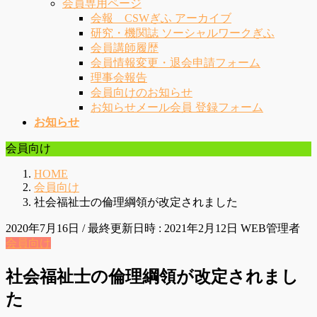
会員専用ページ
会報 CSWぎふ アーカイブ
研究・機関誌 ソーシャルワークぎふ
会員講師履歴
会員情報変更・退会申請フォーム
理事会報告
会員向けのお知らせ
お知らせメール会員 登録フォーム
お知らせ
会員向け
HOME
会員向け
社会福祉士の倫理綱領が改定されました
2020年7月16日
/ 最終更新日時 :
2021年2月12日
WEB管理者
会員向け
社会福祉士の倫理綱領が改定されまし
た