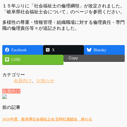
１５年ぶりに「社会福祉士の倫理綱領」が改定されました。
「岐阜県社会福祉士会について」のページを参照ください。
多様性の尊重・情報管理・組織職場に対する倫理責任・専門
職の倫理責任等々が追記されました。
Facebook
X
Bluesky
Copy
LINE
カテゴリー
会員向け
、
お知らせ
会員向け
前の記事
2020年度 岐阜県社会福祉士会 定時社員総会 終わる