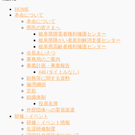
HOME
本会について
本会について
県民の皆さまへ
岐阜県障害者権利擁護センター
岐阜県障がい者差別解消支援センター
岐阜県高齢者権利擁護センター
会長あいさつ
事務局のご案内
事業計画・事業報告
#46 (タイトルなし)
財務等に関する資料
倫理綱領
定款
組織体制
役員名簿
外部団体への委員派遣
研修・イベント
研修・イベント情報
生涯研修制度