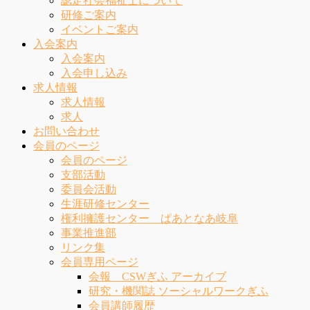
認定社会福祉士について
研修ご案内
イベントご案内
入会案内
入会案内
入会申し込み
求人情報
求人情報
求人
お問い合わせ
会員のページ
会員のページ
支部活動
委員会活動
生涯研修センター
権利擁護センター ぱあとなあ岐阜
事業推進部
リンク集
会員専用ページ
会報 CSWぎふ アーカイブ
研究・機関誌 ソーシャルワークぎふ
会員講師履歴