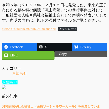
令和５年（２０２３年）２月１５日に発覚した、東京八王子
市にある精神科の病院「滝山病院」での暴行事件に対して、
一般社団法人岐阜県社会福祉士会として声明を発表いたしま
す。声明の内容は、以下の添付ファイルをご覧ください。
d465bb748606be592db62e899eb85b7d
ダウンロード
Facebook
X
Bluesky
Copy
LINE
カテゴリー
お知らせ
お知らせ
前の記事
河村病院が社会福祉士（医療ソーシャルワーカー等）を募集していま