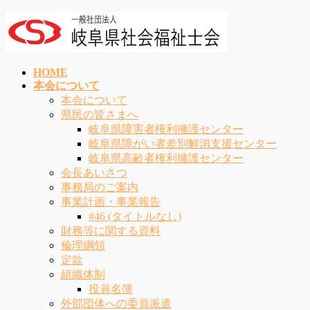
コ
ナ
ン
ビ
テ
ゲ
ン
ー
HOME
ツ
シ
本会について
へ
ョ
本会について
ス
ン
県民の皆さまへ
キ
に
岐阜県障害者権利擁護センター
ッ
移
岐阜県障がい者差別解消支援センター
プ
動
岐阜県高齢者権利擁護センター
会長あいさつ
事務局のご案内
事業計画・事業報告
#46 (タイトルなし)
財務等に関する資料
倫理綱領
定款
組織体制
役員名簿
外部団体への委員派遣