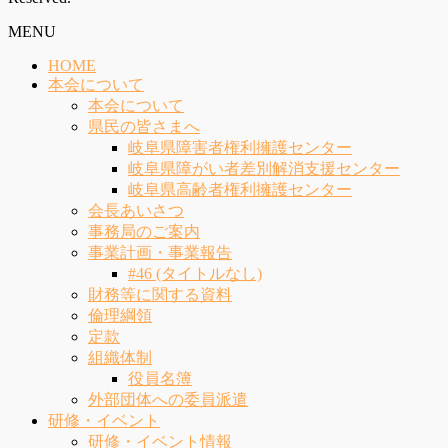
MENU
HOME
本会について
本会について
県民の皆さまへ
岐阜県障害者権利擁護センター
岐阜県障がい者差別解消支援センター
岐阜県高齢者権利擁護センター
会長あいさつ
事務局のご案内
事業計画・事業報告
#46 (タイトルなし)
財務等に関する資料
倫理綱領
定款
組織体制
役員名簿
外部団体への委員派遣
研修・イベント
研修・イベント情報