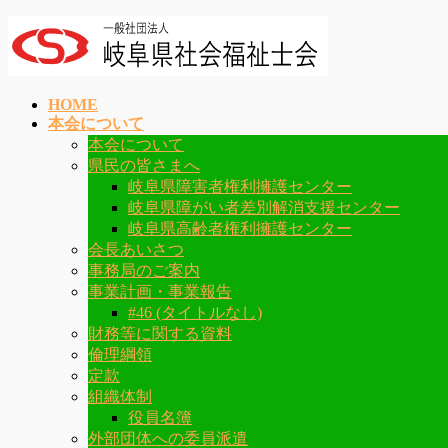
コ
ナ
ン
ビ
テ
ゲ
ン
ー
HOME
ツ
シ
本会について
へ
ョ
本会について
ス
ン
県民の皆さまへ
キ
に
岐阜県障害者権利擁護センター
ッ
移
岐阜県障がい者差別解消支援センター
プ
動
岐阜県高齢者権利擁護センター
会長あいさつ
事務局のご案内
事業計画・事業報告
#46 (タイトルなし)
財務等に関する資料
倫理綱領
定款
組織体制
役員名簿
外部団体への委員派遣