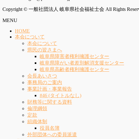
Copyright © 一般社団法人 岐阜県社会福祉士会 All Rights Reserv
MENU
HOME
本会について
本会について
県民の皆さまへ
岐阜県障害者権利擁護センター
岐阜県障がい者差別解消支援センター
岐阜県高齢者権利擁護センター
会長あいさつ
事務局のご案内
事業計画・事業報告
#46 (タイトルなし)
財務等に関する資料
倫理綱領
定款
組織体制
役員名簿
外部団体への委員派遣