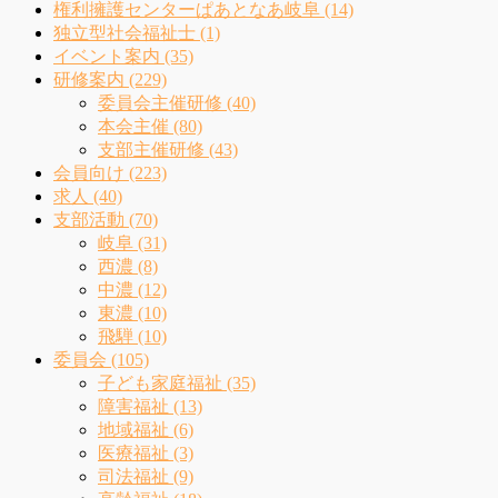
権利擁護センターぱあとなあ岐阜 (14)
独立型社会福祉士 (1)
イベント案内 (35)
研修案内 (229)
委員会主催研修 (40)
本会主催 (80)
支部主催研修 (43)
会員向け (223)
求人 (40)
支部活動 (70)
岐阜 (31)
西濃 (8)
中濃 (12)
東濃 (10)
飛騨 (10)
委員会 (105)
子ども家庭福祉 (35)
障害福祉 (13)
地域福祉 (6)
医療福祉 (3)
司法福祉 (9)