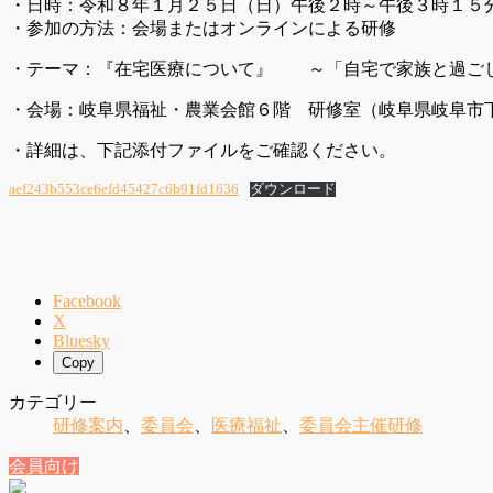
・日時：令和８年１月２５日（日）午後２時～午後３時１５
・参加の方法：会場またはオンラインによる研修
・テーマ：『在宅医療について』 ～「自宅で家族と過ご
・会場：岐阜県福祉・農業会館６階 研修室（岐阜県岐阜市下奈
・詳細は、下記添付ファイルをご確認ください。
aef243b553ce6efd45427c6b91fd1636
ダウンロード
Facebook
X
Bluesky
Copy
カテゴリー
研修案内
、
委員会
、
医療福祉
、
委員会主催研修
会員向け