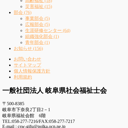
高齢福祉 (18)
災害福祉 (15)
部会 (76)
事業部会 (5)
広報部会 (5)
生涯研修センター (64)
組織強化部会 (1)
青年部会 (1)
お知らせ (156)
お問い合わせ
サイトマップ
個人情報保護方針
利用規約
一般社団法人 岐阜県社会福祉士会
〒500-8385
岐阜市下奈良2丁目2－1
岐阜県福祉会館 6階
TEL:058-277-7216/FAX:058-277-7217
E-mail : csw-gifu@polka.ocn.ne.jp