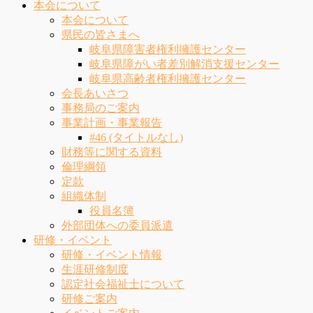
本会について
本会について
県民の皆さまへ
岐阜県障害者権利擁護センター
岐阜県障がい者差別解消支援センター
岐阜県高齢者権利擁護センター
会長あいさつ
事務局のご案内
事業計画・事業報告
#46 (タイトルなし)
財務等に関する資料
倫理綱領
定款
組織体制
役員名簿
外部団体への委員派遣
研修・イベント
研修・イベント情報
生涯研修制度
認定社会福祉士について
研修ご案内