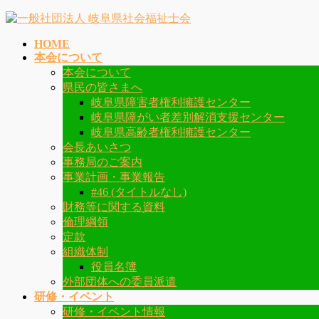
コ
ナ
ン
ビ
HOME
テ
ゲ
本会について
ン
ー
本会について
ツ
シ
県民の皆さまへ
へ
ョ
岐阜県障害者権利擁護センター
ス
ン
岐阜県障がい者差別解消支援センター
キ
に
岐阜県高齢者権利擁護センター
ッ
移
会長あいさつ
プ
動
事務局のご案内
事業計画・事業報告
#46 (タイトルなし)
財務等に関する資料
倫理綱領
定款
組織体制
役員名簿
外部団体への委員派遣
研修・イベント
研修・イベント情報