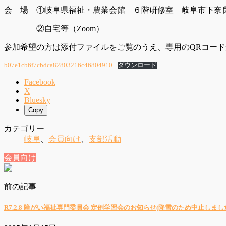
会 場 ①岐阜県福祉・農業会館 ６階研修室 岐阜市下奈
②自宅等（Zoom）
参加希望の方は添付ファイルをご覧のうえ、専用のQRコー
b07e1cb6f7cbdca82803216c46804910
ダウンロード
Facebook
X
Bluesky
Copy
カテゴリー
岐阜
、
会員向け
、
支部活動
会員向け
前の記事
R7.2.8 障がい福祉専門委員会 定例学習会のお知らせ(降雪のため中止しまし