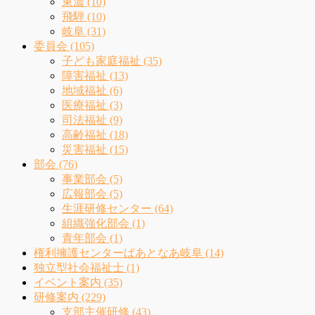
東濃 (10)
飛騨 (10)
岐阜 (31)
委員会 (105)
子ども家庭福祉 (35)
障害福祉 (13)
地域福祉 (6)
医療福祉 (3)
司法福祉 (9)
高齢福祉 (18)
災害福祉 (15)
部会 (76)
事業部会 (5)
広報部会 (5)
生涯研修センター (64)
組織強化部会 (1)
青年部会 (1)
権利擁護センターぱあとなあ岐阜 (14)
独立型社会福祉士 (1)
イベント案内 (35)
研修案内 (229)
支部主催研修 (43)