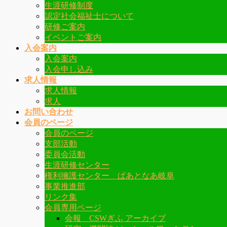
生涯研修制度
認定社会福祉士について
研修ご案内
イベントご案内
入会案内
入会案内
入会申し込み
求人情報
求人情報
求人
お問い合わせ
会員のページ
会員のページ
支部活動
委員会活動
生涯研修センター
権利擁護センター ぱあとなあ岐阜
事業推進部
リンク集
会員専用ページ
会報 CSWぎふ アーカイブ