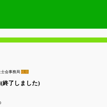
祉士会事務局
岐阜
内(終了しました)
０