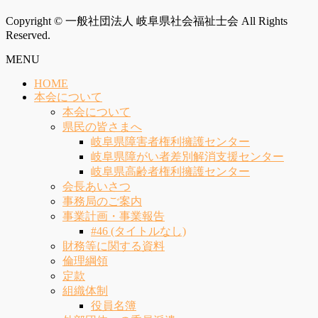
Copyright © 一般社団法人 岐阜県社会福祉士会 All Rights
Reserved.
MENU
HOME
本会について
本会について
県民の皆さまへ
岐阜県障害者権利擁護センター
岐阜県障がい者差別解消支援センター
岐阜県高齢者権利擁護センター
会長あいさつ
事務局のご案内
事業計画・事業報告
#46 (タイトルなし)
財務等に関する資料
倫理綱領
定款
組織体制
役員名簿