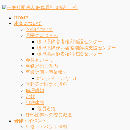
コ
ナ
ン
ビ
HOME
テ
ゲ
本会について
ン
ー
本会について
ツ
シ
県民の皆さまへ
へ
ョ
岐阜県障害者権利擁護センター
ス
ン
岐阜県障がい者差別解消支援センター
キ
に
岐阜県高齢者権利擁護センター
ッ
移
会長あいさつ
プ
動
事務局のご案内
事業計画・事業報告
#46 (タイトルなし)
財務等に関する資料
倫理綱領
定款
組織体制
役員名簿
外部団体への委員派遣
研修・イベント
研修・イベント情報