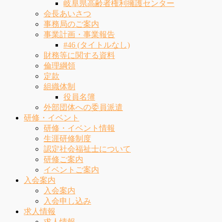
岐阜県高齢者権利擁護センター
会長あいさつ
事務局のご案内
事業計画・事業報告
#46 (タイトルなし)
財務等に関する資料
倫理綱領
定款
組織体制
役員名簿
外部団体への委員派遣
研修・イベント
研修・イベント情報
生涯研修制度
認定社会福祉士について
研修ご案内
イベントご案内
入会案内
入会案内
入会申し込み
求人情報
求人情報