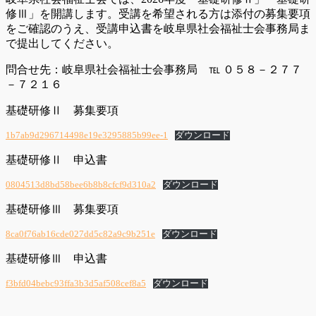
修Ⅲ」を開講します。受講を希望される方は添付の募集要項
をご確認のうえ、受講申込書を岐阜県社会福祉士会事務局ま
で提出してください。
問合せ先：岐阜県社会福祉士会事務局 ℡ ０５８－２７７
－７２１６
基礎研修Ⅱ 募集要項
1b7ab9d296714498e19e3295885b99ee-1
ダウンロード
基礎研修Ⅱ 申込書
0804513d8bd58bee6b8b8cfcf9d310a2
ダウンロード
基礎研修Ⅲ 募集要項
8ca0f76ab16cde027dd5c82a9c9b251e
ダウンロード
基礎研修Ⅲ 申込書
f3bfd04bebc93ffa3b3d5af508cef8a5
ダウンロード