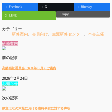
Facebook
X
Bluesky
Copy
LINE
カテゴリー
研修案内
、
会員向け
、
生涯研修センター
、
本会主催
研修案内
前の記事
高齢福祉委員会（R８年３月）ご案内
2026年2月24日
お知らせ
次の記事
県立はなの木苑における虐待事案に対する声明