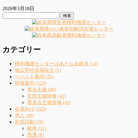
2026年3月18日
検
索:
カテゴリー
権利擁護センターぱあとなあ岐阜 (14)
独立型社会福祉士 (1)
イベント案内 (35)
研修案内 (229)
本会主催 (80)
支部主催研修 (43)
委員会主催研修 (40)
会員向け (223)
求人 (40)
支部活動 (70)
岐阜 (31)
西濃 (8)