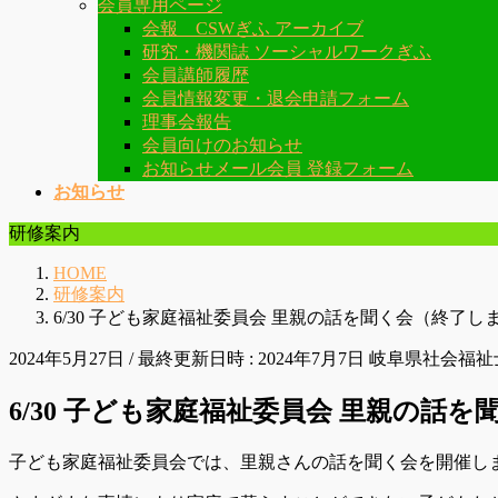
会員専用ページ
会報 CSWぎふ アーカイブ
研究・機関誌 ソーシャルワークぎふ
会員講師履歴
会員情報変更・退会申請フォーム
理事会報告
会員向けのお知らせ
お知らせメール会員 登録フォーム
お知らせ
研修案内
HOME
研修案内
6/30 子ども家庭福祉委員会 里親の話を聞く会（終了し
2024年5月27日
/ 最終更新日時 :
2024年7月7日
岐阜県社会福祉
6/30 子ども家庭福祉委員会 里親の話
子ども家庭福祉委員会では、里親さんの話を聞く会を開催し