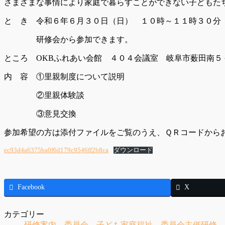
さまざまな事情により家庭で暮らすことができない子どもた
と き 令和６年６月３０日（日） １０時～１１時３０分
研修会から参加できます。
ところ OKBふれあい会館 ４０４会議室 岐阜市薮田南５
内 容 ①里親制度について説明
②里親体験談
③意見交換
参加希望の方は添付ファイルをご覧のうえ、ＱＲコードから
ec93d4a6375ba0f6d179c9546ff2b8ca
ダウンロード
Facebook
X
カテゴリー
研修案内
、
委員会
、
子ども家庭福祉
、
委員会主催研修