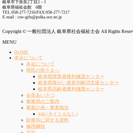
岐阜市下奈良2丁目2－1
岐阜県福祉会館 6階
TEL:058-277-7216/FAX:058-277-7217
E-mail : csw-gifu@polka.ocn.ne.jp
Copyright © 一般社団法人 岐阜県社会福祉士会 All Rights Reserv
MENU
HOME
本会について
本会について
県民の皆さまへ
岐阜県障害者権利擁護センター
岐阜県障がい者差別解消支援センター
岐阜県高齢者権利擁護センター
会長あいさつ
事務局のご案内
事業計画・事業報告
#46 (タイトルなし)
財務等に関する資料
倫理綱領
定款