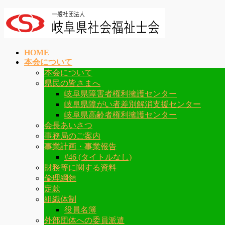
コ
ナ
ン
ビ
テ
ゲ
ン
ー
HOME
ツ
シ
本会について
へ
ョ
本会について
ス
ン
県民の皆さまへ
キ
に
岐阜県障害者権利擁護センター
ッ
移
岐阜県障がい者差別解消支援センター
プ
動
岐阜県高齢者権利擁護センター
会長あいさつ
事務局のご案内
事業計画・事業報告
#46 (タイトルなし)
財務等に関する資料
倫理綱領
定款
組織体制
役員名簿
外部団体への委員派遣